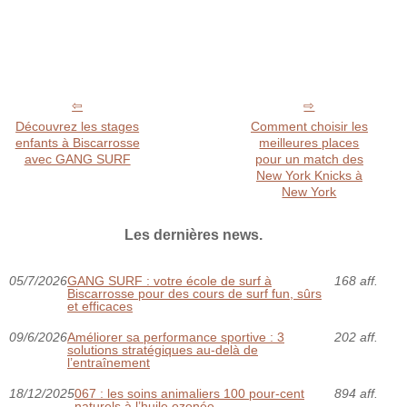
Découvrez les stages
Comment choisir les
enfants à Biscarrosse
meilleures places
avec GANG SURF
pour un match des
New York Knicks à
New York
Les dernières news.
05/7/2026
GANG SURF : votre école de surf à
168 aff.
Biscarrosse pour des cours de surf fun, sûrs
et efficaces
09/6/2026
Améliorer sa performance sportive : 3
202 aff.
solutions stratégiques au-delà de
l’entraînement
18/12/2025
067 : les soins animaliers 100 pour-cent
894 aff.
naturels à l’huile ozonée