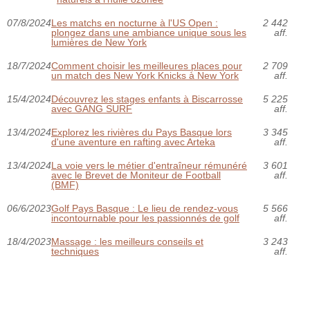
07/8/2024
Les matchs en nocturne à l'US Open :
2 442
plongez dans une ambiance unique sous les
aff.
lumières de New York
18/7/2024
Comment choisir les meilleures places pour
2 709
un match des New York Knicks à New York
aff.
15/4/2024
Découvrez les stages enfants à Biscarrosse
5 225
avec GANG SURF
aff.
13/4/2024
Explorez les rivières du Pays Basque lors
3 345
d'une aventure en rafting avec Arteka
aff.
13/4/2024
La voie vers le métier d'entraîneur rémunéré
3 601
avec le Brevet de Moniteur de Football
aff.
(BMF)
06/6/2023
Golf Pays Basque : Le lieu de rendez-vous
5 566
incontournable pour les passionnés de golf
aff.
18/4/2023
Massage : les meilleurs conseils et
3 243
techniques
aff.