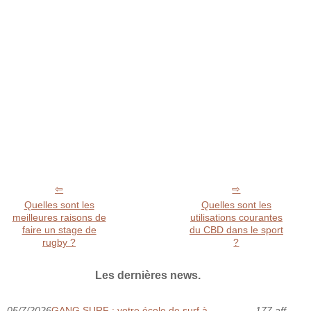
Quelles sont les
Quelles sont les
meilleures raisons de
utilisations courantes
faire un stage de
du CBD dans le sport
rugby ?
?
Les dernières news.
05/7/2026
GANG SURF : votre école de surf à
177 aff.