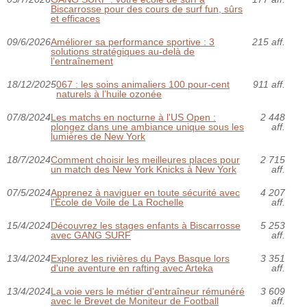
Biscarrosse pour des cours de surf fun, sûrs
et efficaces
09/6/2026
Améliorer sa performance sportive : 3
215 aff.
solutions stratégiques au-delà de
l’entraînement
18/12/2025
067 : les soins animaliers 100 pour-cent
911 aff.
naturels à l’huile ozonée
07/8/2024
Les matchs en nocturne à l'US Open :
2 448
plongez dans une ambiance unique sous les
aff.
lumières de New York
18/7/2024
Comment choisir les meilleures places pour
2 715
un match des New York Knicks à New York
aff.
07/5/2024
Apprenez à naviguer en toute sécurité avec
4 207
l'École de Voile de La Rochelle
aff.
15/4/2024
Découvrez les stages enfants à Biscarrosse
5 253
avec GANG SURF
aff.
13/4/2024
Explorez les rivières du Pays Basque lors
3 351
d'une aventure en rafting avec Arteka
aff.
13/4/2024
La voie vers le métier d'entraîneur rémunéré
3 609
avec le Brevet de Moniteur de Football
aff.